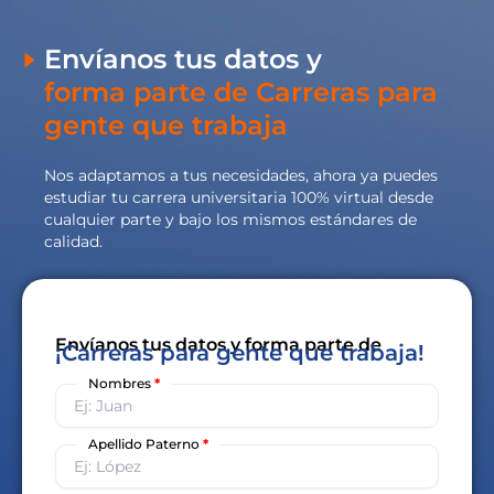
Envíanos tus datos y
forma parte de Carreras para
gente que trabaja
Nos adaptamos a tus necesidades, ahora ya puedes
estudiar tu carrera universitaria 100% virtual desde
cualquier parte y bajo los mismos estándares de
calidad.
Envíanos tus datos y forma parte de
¡Carreras para gente que trabaja!
Nombres
*
Apellido Paterno
*