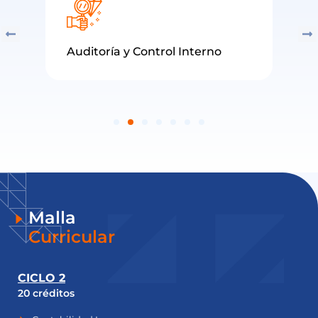
Auditoría y Control Interno
Malla
Curricular
CICLO 2
C
20 créditos
20